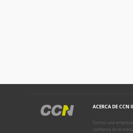
ACERCA DE CCN 
Somos una empresa j
confianza en el merc