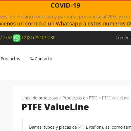
COVID-19
s, en horario reducido y personal presencial al 20%, y con
nvienos un correo o un Whatsapp a estos numeros
D
27.7762
,
T2 (81) 2510.92.30
Comerci
Productos
Contacto
Linea de productos
>
Productos en PTFE
> PTFE ValueLine
PTFE ValueLine
Barras, tubos y placas de PTFE (teflon), asi como ta