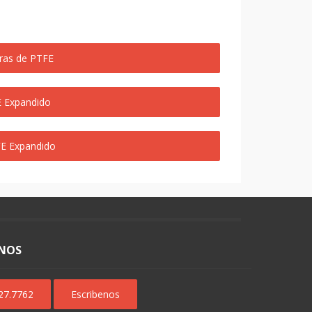
ras de PTFE
E Expandido
FE Expandido
NOS
627.7762
Escribenos