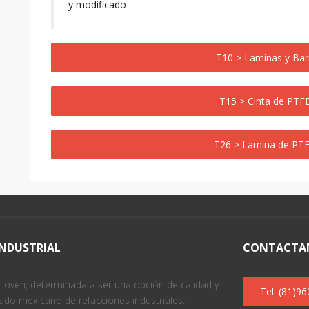
y modificado
T10 > Laminas y Bar
T15 > Cinta de PTF
T26 > Lamina de PT
INDUSTRIAL
CONTACTA
oven, determinada a ser una opción de calidad y
Tel. (81)9
ado mexicano de refacciones industriales.