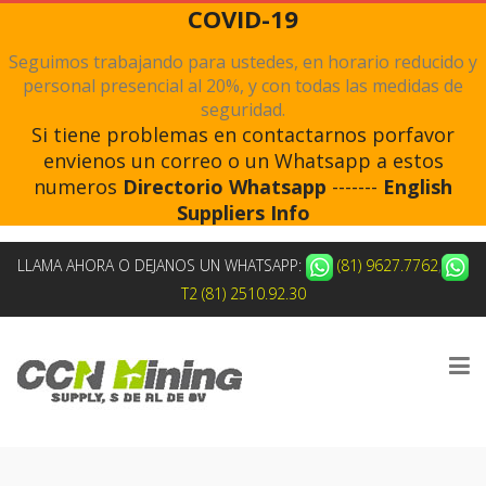
COVID-19
Seguimos trabajando para ustedes, en horario reducido y
personal presencial al 20%, y con todas las medidas de
seguridad.
Si tiene problemas en contactarnos porfavor
envienos un correo o un Whatsapp a estos
numeros
Directorio Whatsapp
-------
English
Suppliers Info
LLAMA AHORA O DEJANOS UN WHATSAPP:
(81) 9627.7762
,
T2 (81) 2510.92.30