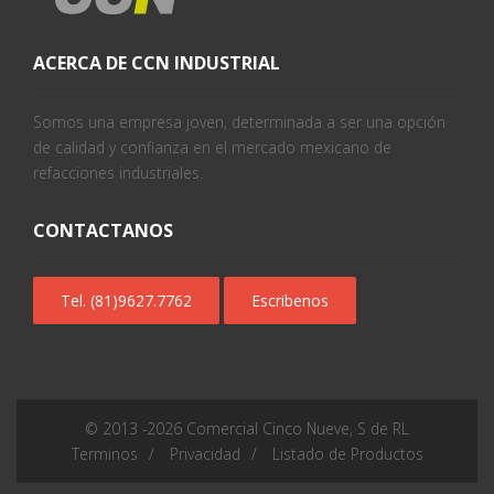
ACERCA DE CCN INDUSTRIAL
Somos una empresa joven, determinada a ser una opción
de calidad y confianza en el mercado mexicano de
refacciones industriales.
CONTACTANOS
Tel. (81)9627.7762
Escribenos
© 2013 -
2026
Comercial Cinco Nueve, S de RL
Terminos
Privacidad
Listado de Productos