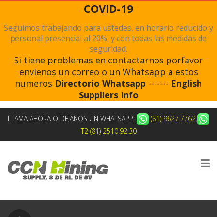
COVID-19
Seguimos trabajando para ustedes, en horario reducido y
personal presencial al 20%, y con todas las medidas de
seguridad.
Si tiene problemas en contactarnos porfavor
envienos un correo o un Whatsapp a estos
numeros
Directorio Whatsapp
-------
English
Suppliers Info
LLAMA AHORA O DEJANOS UN WHATSAPP:
(81) 9627.7762
,
T2 (81) 2510.92.30