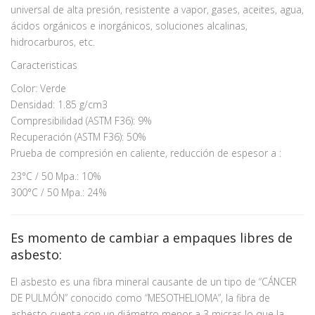
universal de alta presión, resistente a vapor, gases, aceites, agua,
ácidos orgánicos e inorgánicos, soluciones alcalinas,
hidrocarburos, etc.
Caracteristicas
Color: Verde
Densidad: 1.85 g/cm3
Compresibilidad (ASTM F36): 9%
Recuperación (ASTM F36): 50%
Prueba de compresión en caliente, reducción de espesor a :
23°C / 50 Mpa.: 10%
300°C / 50 Mpa.: 24%
Es momento de cambiar a empaques libres de
asbesto:
El asbesto es una fibra mineral causante de un tipo de “CÁNCER
DE PULMÓN” conocido como “MESOTHELIOMA”, la fibra de
asbesto cuenta con un diámetro menor a 3 micras lo que la