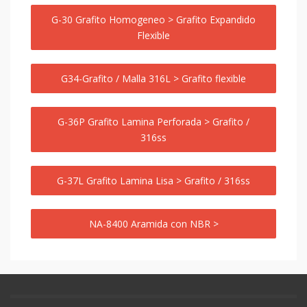
G-30 Grafito Homogeneo > Grafito Expandido
Flexible
G34-Grafito / Malla 316L > Grafito flexible
G-36P Grafito Lamina Perforada > Grafito /
316ss
G-37L Grafito Lamina Lisa > Grafito / 316ss
NA-8400 Aramida con NBR >