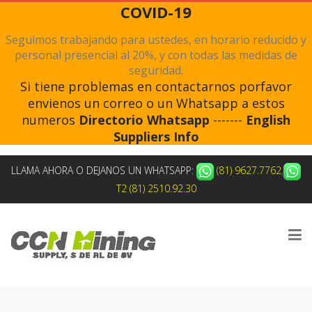
COVID-19
Seguimos trabajando para ustedes, en horario reducido y
personal presencial al 20%, y con todas las medidas de
seguridad.
Si tiene problemas en contactarnos porfavor
envienos un correo o un Whatsapp a estos
numeros
Directorio Whatsapp
-------
English
Suppliers Info
LLAMA AHORA O DEJANOS UN WHATSAPP:
(81) 9627.7762
,
T2 (81) 2510.92.30