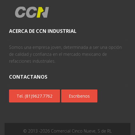
ACERCA DE CCN INDUSTRIAL
Somos una empresa joven, determinada a ser una opción
de calidad y confianza en el mercado mexicano de
refacciones industriales.
CONTACTANOS
Tel. (81)9627.7762
Escribenos
© 2013 -
2026
Comercial Cinco Nueve, S de RL