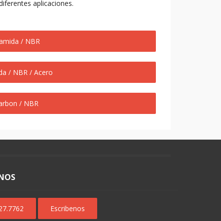
iferentes aplicaciones.
Aramida / NBR
ida / NBR / Acero
Carbon / NBR
NOS
627.7762
Escribenos