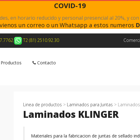
COVID-19
s, en horario reducido y personal presencial al 20%, y con
nvienos un correo o un Whatsapp a estos numeros
D
27.7762
,
T2 (81) 2510.92.30
Comerci
Productos
Contacto
Linea de productos
>
Laminados para Juntas
> Laminados
Laminados KLINGER
Materiales para la fabricacion de juntas de sellado in