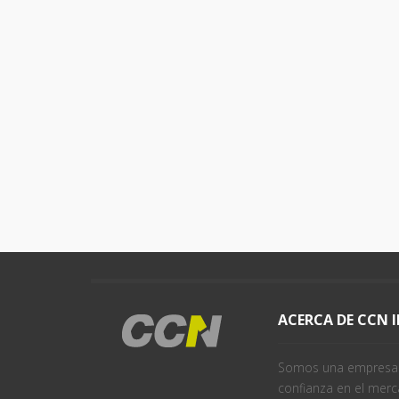
ACERCA DE CCN 
Somos una empresa j
confianza en el merc