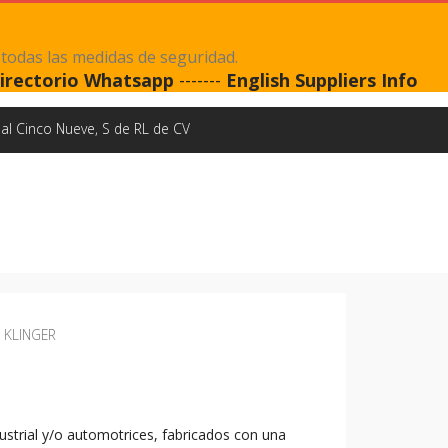
 todas las medidas de seguridad.
irectorio Whatsapp
-------
English Suppliers Info
al Cinco Nueve, S de RL de CV
 KLINGER
dustrial y/o automotrices, fabricados con una