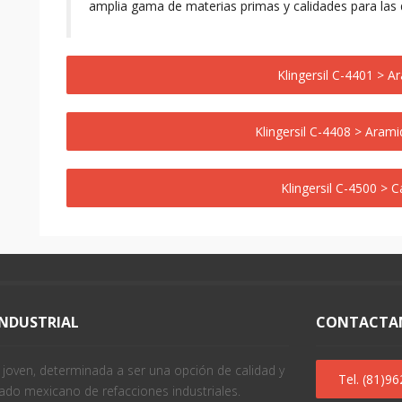
amplia gama de materias primas y calidades para las d
Klingersil C-4401 > 
Klingersil C-4408 > Aram
Klingersil C-4500 > 
INDUSTRIAL
CONTACTA
oven, determinada a ser una opción de calidad y
Tel. (81)9
ado mexicano de refacciones industriales.