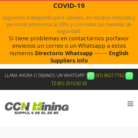
COVID-19
Seguimos trabajando para ustedes, en horario reducido y
personal presencial al 20%, y con todas las medidas de
seguridad.
Si tiene problemas en contactarnos porfavor
envienos un correo o un Whatsapp a estos
numeros
Directorio Whatsapp
-------
English
Suppliers Info
LLAMA AHORA O DEJANOS UN WHATSAPP:
(81) 9627.7762
,
T2 (81) 2510.92.30